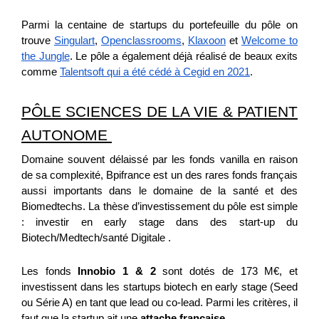
Parmi la centaine de startups du portefeuille du pôle on
trouve
Singulart
,
Openclassrooms
,
Klaxoon
et
Welcome to
the Jungle
. Le pôle a également déjà réalisé de beaux exits
comme
Talentsoft qui a été cédé à Cegid en 2021
.
PÔLE SCIENCES DE LA VIE & PATIENT
AUTONOME
Domaine souvent délaissé par les fonds vanilla en raison
de sa complexité, Bpifrance est un des rares fonds français
aussi importants dans le domaine de la santé et des
Biomedtechs. La thèse d’investissement du pôle est simple
: investir en early stage dans des start-up du
Biotech/Medtech/santé Digitale .
Les fonds
Innobio 1 & 2
sont dotés de 173 M€, et
investissent dans les startups biotech en early stage (Seed
ou Série A) en tant que lead ou co-lead. Parmi les critères, il
faut que la startup ait une
attache française
.