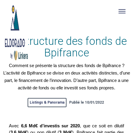
Togg
navig
Skip
La structure des fonds de
to
main
Bpifrance
content
Comment se présente la structure des fonds de Bpifrance ?
L’activité de Bpifrance se divise en deux activités distinctes, d’une
part, le financement de l’innovation. D’autre part, Bpifrance a une
activité de fonds ou elle investit ses fonds propres.
Listings & Panorama
Publié le 10/01/2022
Avec
6,6 Md€ d’investis sur 2020
, que ce soit en dilutif
(
3,6 Md€
) ou non dilutif (
3 Md€
)
, Bpifrance fait partie des