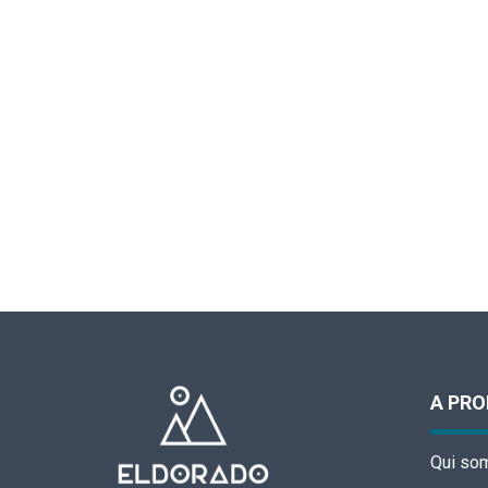
A PR
Qui so