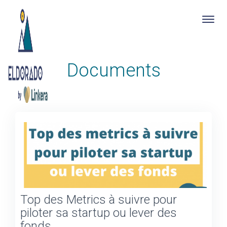
Togg
navig
Skip
Documents
to
main
content
Top des Metrics à suivre pour
piloter sa startup ou lever des
fonds