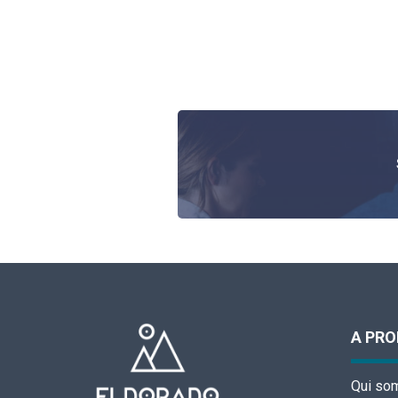
A PR
Qui so