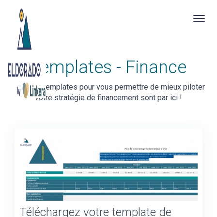
Togg
navig
Skip
Templates - Finance
to
main
content
Tous les templates pour vous permettre de mieux piloter
votre stratégie de financement sont par ici !
Téléchargez votre template de