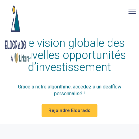
To
nav
Skip
Une vision globale des
to
main
nouvelles opportunités
content
d’investissement
Grâce à notre algorithme, accédez à un dealflow
personnalisé !
Rejoindre Eldorado