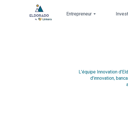
Entrepreneur
Inves
Skip
to
main
content
L’équipe Innovation d’El
d'innovation, banca