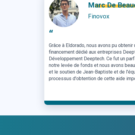
Hugo Arnoult
Konect
“
Eldorado nous a permis d'identifier les d
financements publics et de contacter Bpi
obtenir une subvention de démarrage. L'
très disponible et efficace pour nous aid
financer les premiers développements d