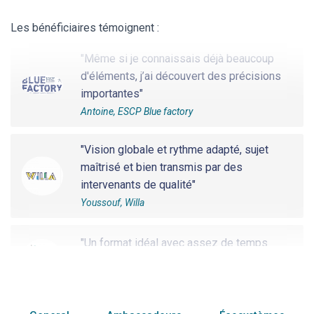
"Même si je connaissais déjà beaucoup
Les bénéficiaires témoignent :
d'éléments, j’ai découvert des précisions
importantes"
Antoine, ESCP Blue factory
"Vision globale et rythme adapté, sujet
maîtrisé et bien transmis par des
intervenants de qualité"
Youssouf, Willa
"Un format idéal avec assez de temps
dédié au Q&A"
Alexis, Incubateur du Barreau
"Même si je connaissais déjà beaucoup
d'éléments, j’ai découvert des précisions