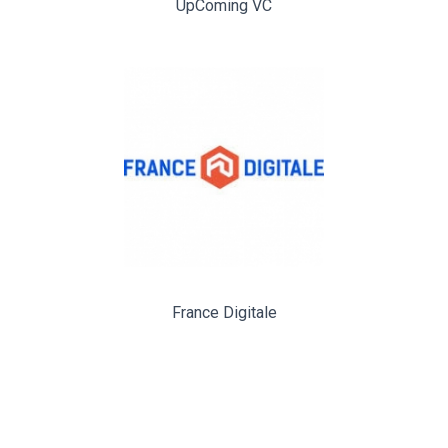
UpComing VC
France Digitale