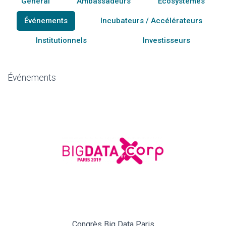
General
Ambassadeurs
Écosystèmes
importantes"
Antoine, ESCP Blue factory
Événements
Incubateurs / Accélérateurs
Institutionnels
Investisseurs
"Vision globale et rythme adapté, sujet
maîtrisé et bien transmis par des
intervenants de qualité"
Événements
Youssouf, Willa
Congrès Big Data Paris