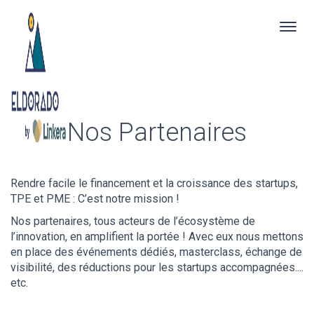
Togg
navig
Skip
to
main
content
Nos Partenaires
Rendre facile le financement et la croissance des startups,
TPE et PME : C’est notre mission !
Nos partenaires, tous acteurs de l’écosystème de
l’innovation, en amplifient la portée ! Avec eux nous mettons
en place des événements dédiés, masterclass, échange de
"Un format idéal avec assez de temps
visibilité, des réductions pour les startups accompagnées....
dédié au Q&A"
etc.
Alexis, Incubateur du Barreau