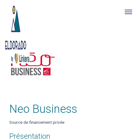
Togg
navig
Skip
to
main
content
Neo Business
Source de financement privée
Présentation