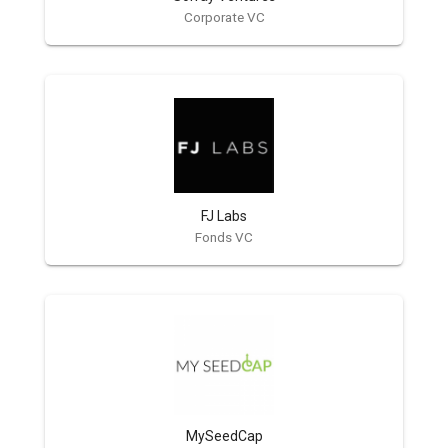
Corporate VC
FJ Labs
Fonds VC
MySeedCap