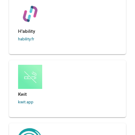
H'ability
hability.fr
Kwit
kwit.app