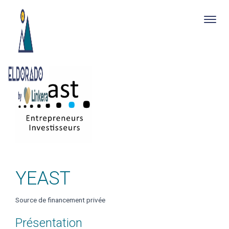
Togg
navig
Skip
to
main
content
YEAST
Source de financement privée
Présentation