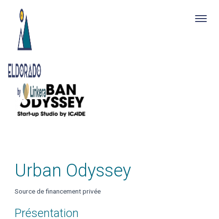
Togg
navig
Skip
to
main
content
Urban Odyssey
Source de financement privée
Présentation