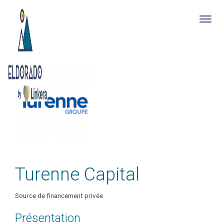
Togg
navig
Skip
to
main
content
Turenne Capital
Source de financement privée
Présentation