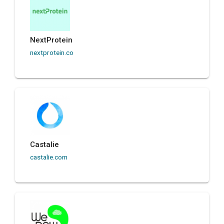
NextProtein
nextprotein.co
Castalie
castalie.com