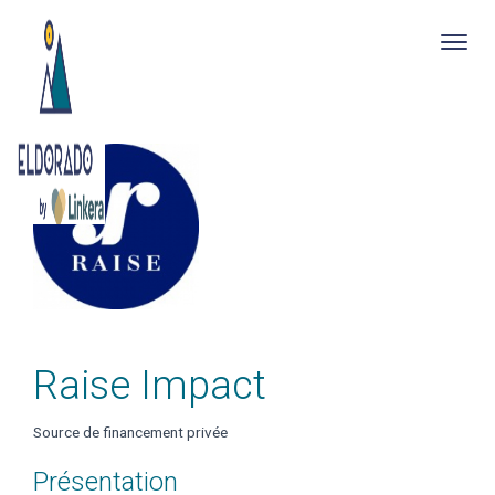
Togg
navig
Skip
to
main
content
Raise Impact
Source de financement privée
Présentation