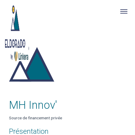
Togg
navig
Skip
to
main
content
MH Innov'
Source de financement privée
Présentation