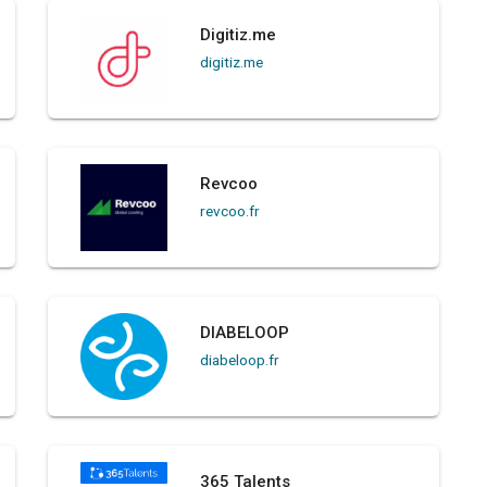
Digitiz.me
digitiz.me
Revcoo
revcoo.fr
DIABELOOP
diabeloop.fr
365 Talents