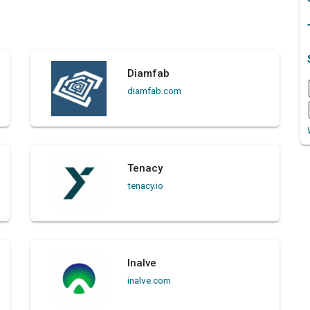
Diamfab
diamfab.com
Tenacy
tenacy.io
Inalve
inalve.com