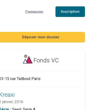
Inscription
Connexion
Déposer mon dossier
Fonds VC
13-15 rue Taitbout Paris
Kreaxi
1 janvier, 2016
Série :
Seed, Serie A