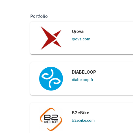
Portfolio
Qiova
qiova.com
DIABELOOP
diabeloop.fr
B2eBike
b2ebike.com