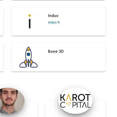
Induo
induo.fr
Bone 3D