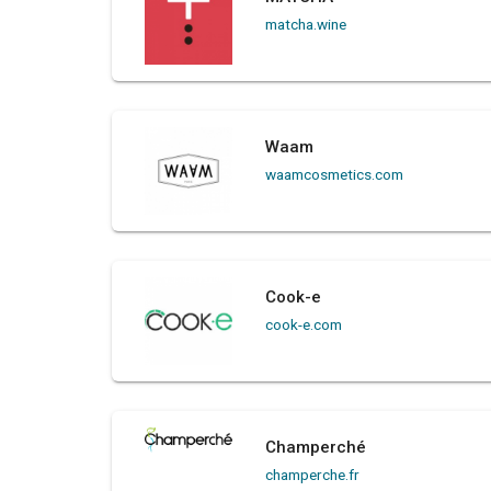
matcha.wine
Waam
waamcosmetics.com
Cook-e
cook-e.com
Champerché
champerche.fr