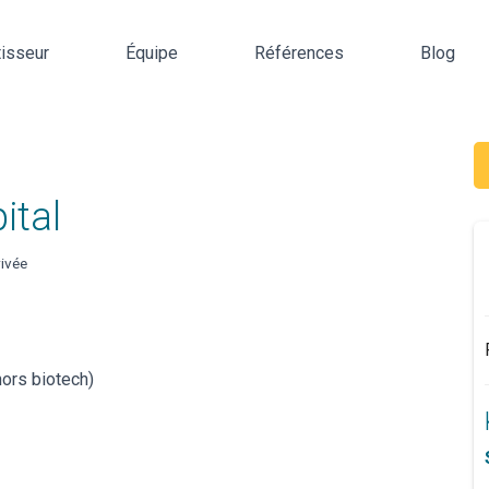
tisseur
Équipe
Références
Blog
ital
ivée
hors biotech)