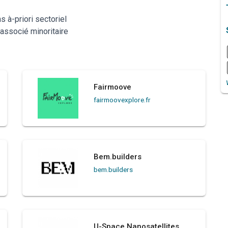
 à-priori sectoriel
 associé minoritaire
Fairmoove
fairmoovexplore.fr
Bem.builders
bem.builders
U-Space Nanosatellites