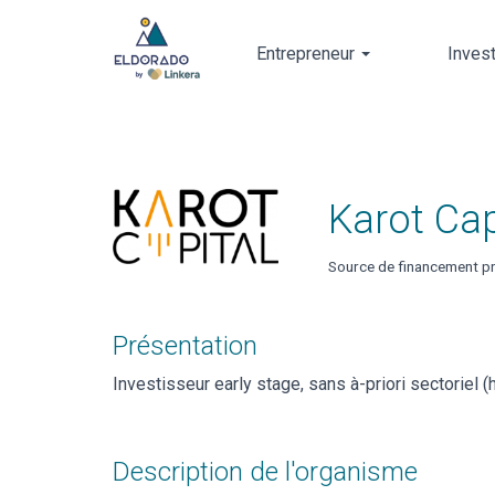
Entrepreneur
Inves
Skip
to
main
content
Karot Cap
Source de financement pr
Présentation
Investisseur early stage, sans à-priori sectoriel (
Description de l'organisme