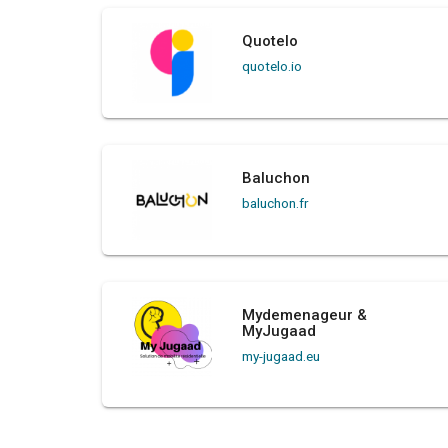
Quotelo
quotelo.io
Baluchon
baluchon.fr
Mydemenageur &
MyJugaad
my-jugaad.eu