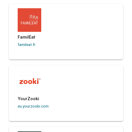
FamilEat
famileat.fr
YourZooki
eu.yourzooki.com