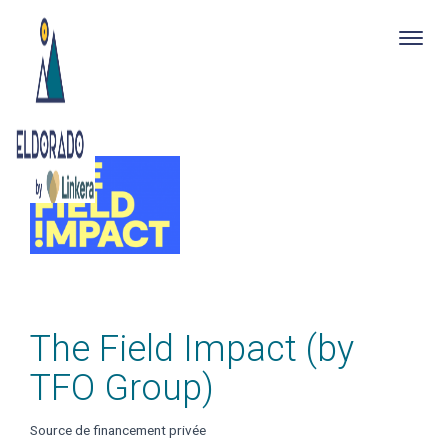
Togg
navig
Skip
to
main
content
The Field Impact (by
TFO Group)
Source de financement privée