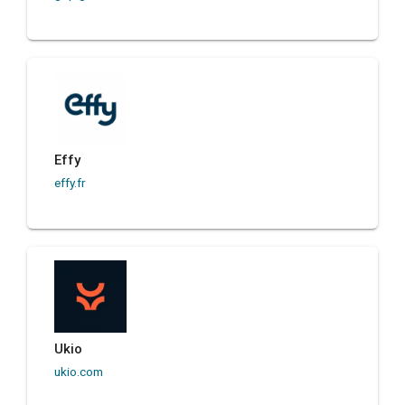
Effy
effy.fr
Ukio
ukio.com