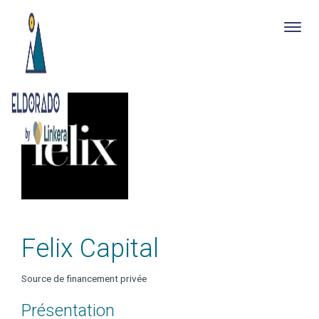
Togg
navig
Skip
to
main
content
Felix Capital
Source de financement privée
Présentation