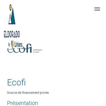
Togg
navig
Skip
to
main
content
Ecofi
Source de financement privée
Présentation