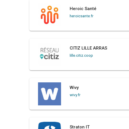
Heroic Santé
heroicsante.fr
CITIZ LILLE ARRAS
lille.citiz.coop
Wivy
wivy.fr
Straton IT