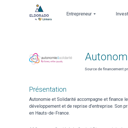
Entrepreneur
Inves
Skip
to
main
content
Autonomie
Source de financement pr
Présentation
Autonomie et Solidarité accompagne et finance les
développement et de reprise d’entreprise. Son pri
en Hauts-de-France.