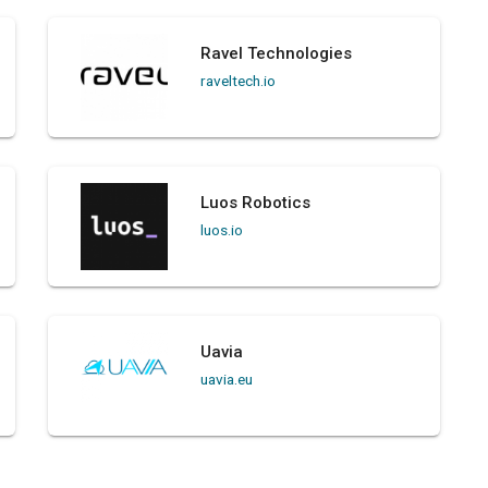
Ravel Technologies
raveltech.io
Luos Robotics
luos.io
Uavia
uavia.eu