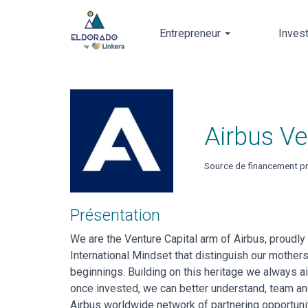
Entrepreneur
Inves
Skip
to
main
content
Airbus Ve
Source de financement pr
Présentation
We are the Venture Capital arm of Airbus, proudly
International Mindset that distinguish our mother
beginnings. Building on this heritage we always a
once invested, we can better understand, team an
Airbus worldwide network of partnering opportun