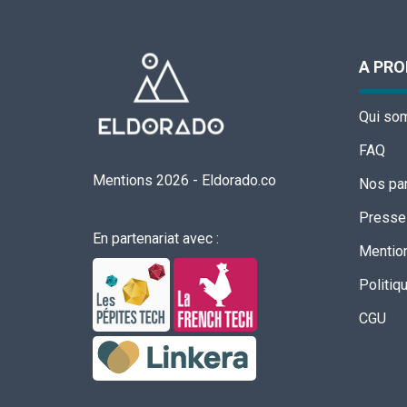
A PR
Qui so
FAQ
Mentions 2026
-
Eldorado.co
Nos par
Presse
En partenariat avec :
Mention
Politiq
CGU