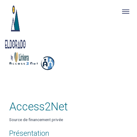
Togg
navig
Skip
to
main
content
Access2Net
Source de financement privée
Présentation